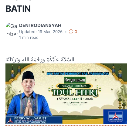
BATIN
DENI RODIANSYAH
Updated:
19 Mar, 2026
•
0
1
min read
السَّلاَمُ عَلَيْكُمْ وَرَحْمَةُ اللهِ وَبَرَكَاتُهُ