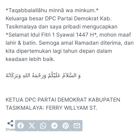
*Taqabbalallāhu minnā wa minkum.*
Keluarga besar DPC Partai Demokrat Kab.
Tasikmalaya dan saya pribadi mengucapkan
*Selamat Idul Fitri 1 Syawal 1447 H*, mohon maaf
lahir & batin. Semoga amal Ramadan diterima, dan
kita dipertemukan lagi tahun depan dalam
keadaan lebih baik.
وَ السَّلاَمُ عَلَيْكُمْ وَرَحْمَةُ اللهِ وَبَرَكَاتُهُ
KETUA DPC PARTAI DEMOKRAT KABUPATEN
TASIKMALAYA: FERRY WILLYAM ST.