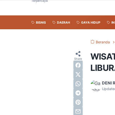
Terpercaya
BISNIS
DAERAH
GAYA HIDUP
IN
Beranda
WISA
LIBU
DENI 
Update