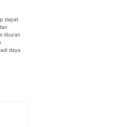
ap dapat
dan
m liburan
n
adi daya