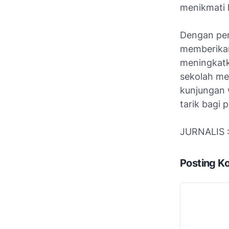
menikmati 
Dengan pen
memberikan
meningkatk
sekolah me
kunjungan 
tarik bagi 
JURNALIS 
Posting K