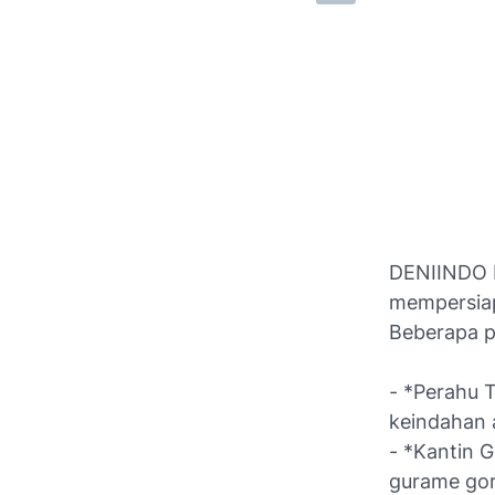
DENIINDO K
mempersiap
Beberapa p
- *Perahu 
keindahan 
- *Kantin 
gurame gor