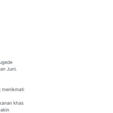
tugede
an Juni.
k menikmati
kanan khas
akin