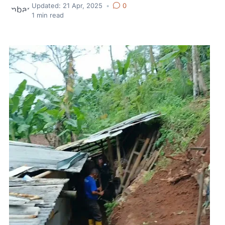
Updated:
21 Apr, 2025
•
0
1
min read