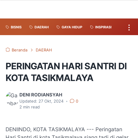
BISNIS
DAERAH
GAYA HIDUP
INSPIRASI
Beranda
DAERAH
PERINGATAN HARI SANTRI DI
KOTA TASIKMALAYA
DENI RODIANSYAH
Updated:
27 Okt, 2024
•
0
2
min read
DENIINDO, KOTA TASIKMALAYA --- Peringatan
Hari Santri di kota Tasikmalaya siang tadi di gelar