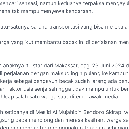
encari sensasi, namun keduanya terpaksa mengayu
arena tak mampu menyewa kendaraan.
 satu-satunya sarana transportasi yang bisa mereka a
rga yang ikut membantu bapak ini di perjalanan me
n anaknya itu star dari Makassar, pagi 29 Juni 2024
i perjalanan dengan maksud ingin pulang ke kampun
kerja sebagai pengayuh becak sudah jarang ada pe
ah faktor usia senja sehingga tidak mampu untuk ber
" Ucap salah satu warga saat ditemui awak media.
h setibanya di Mesjid Al Mujahidin Bendoro Sidrap, 
ngsung pada menolong dan merasa kasihan, warga se
dengan mengantar menggunakan truk dan sebagian