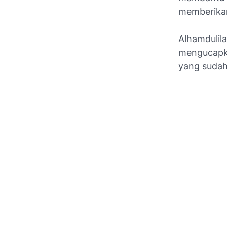
memberikan
Alhamdulil
mengucapk
yang suda