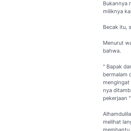
Bukannya m
miliknya k
Becak itu,
Menurut wa
bahwa.
" Bapak da
bermalam d
mengingat 
nya ditamb
pekerjaan 
Alhamdulila
melihat la
membantu 