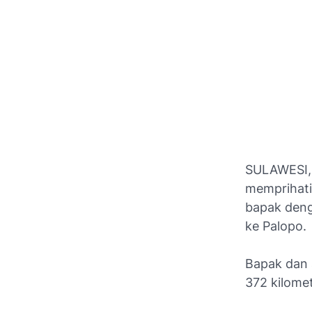
SULAWESI, 
memprihati
bapak den
ke Palopo.
Bapak dan 
372 kilome