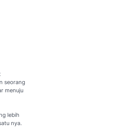
t
un seorang
r menuju
g lebih
satu nya.