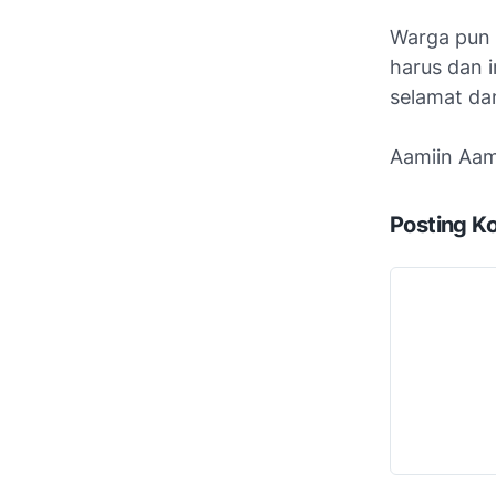
Warga pun 
harus dan 
selamat da
Aamiin Aam
Posting K