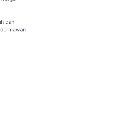
uh dan
n dermawan