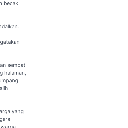
h becak
ndalkan.
ngatakan
 dan sempat
g halaman,
numpang
alih
warga yang
gera
 warga